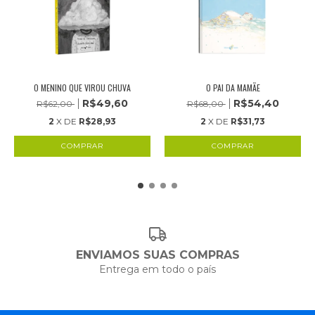
O MENINO QUE VIROU CHUVA
O PAI DA MAMÃE
R$49,60
R$54,40
R$62,00
R$68,00
2
X DE
R$28,93
2
X DE
R$31,73
ENVIAMOS SUAS COMPRAS
Entrega em todo o país