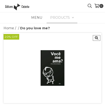
0
MENU
PRODUCTS
Home
/
/
Do you love me?
20
%
OFF