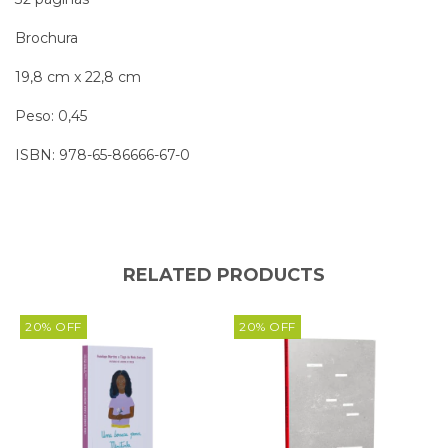
Brochura
19,8 cm x 22,8 cm
Peso: 0,45
ISBN: 978-65-86666-67-0
RELATED PRODUCTS
20
%
OFF
20
%
OFF