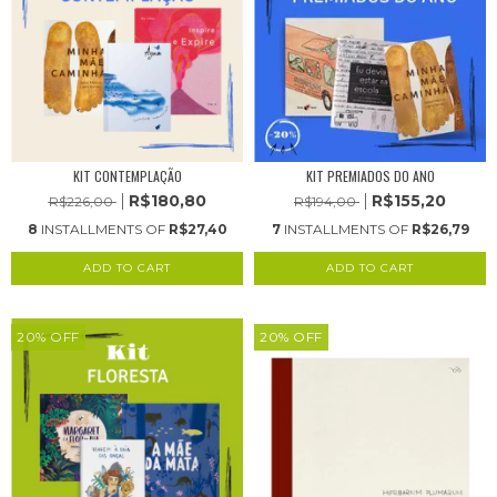
KIT CONTEMPLAÇÃO
KIT PREMIADOS DO ANO
R$180,80
R$155,20
R$226,00
R$194,00
8
INSTALLMENTS OF
R$27,40
7
INSTALLMENTS OF
R$26,79
20
%
OFF
20
%
OFF