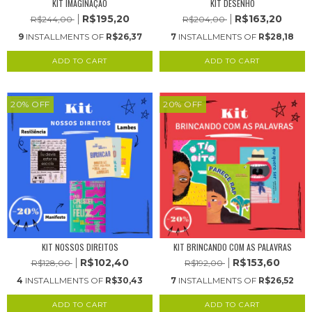
KIT IMAGINAÇÃO
KIT DESENHO
R$195,20
R$163,20
R$244,00
R$204,00
9
INSTALLMENTS OF
R$26,37
7
INSTALLMENTS OF
R$28,18
20
%
OFF
20
%
OFF
KIT NOSSOS DIREITOS
KIT BRINCANDO COM AS PALAVRAS
R$102,40
R$153,60
R$128,00
R$192,00
4
INSTALLMENTS OF
R$30,43
7
INSTALLMENTS OF
R$26,52