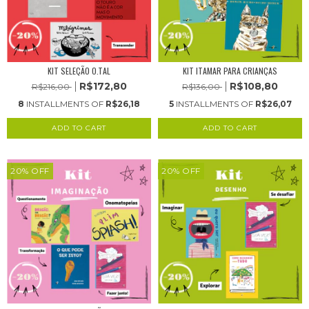
KIT SELEÇÃO O.TAL
KIT ITAMAR PARA CRIANÇAS
R$172,80
R$108,80
R$216,00
R$136,00
8
INSTALLMENTS OF
R$26,18
5
INSTALLMENTS OF
R$26,07
20
%
OFF
20
%
OFF