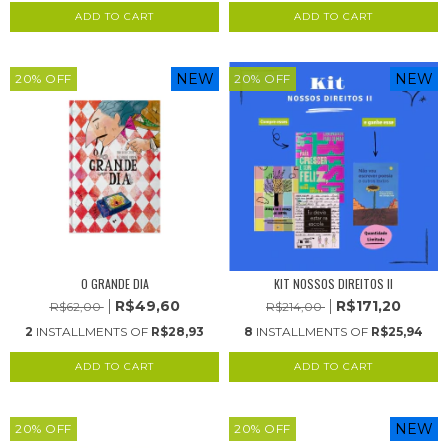
NEW
NEW
20
%
OFF
20
%
OFF
O GRANDE DIA
KIT NOSSOS DIREITOS II
R$49,60
R$171,20
R$62,00
R$214,00
2
INSTALLMENTS OF
R$28,93
8
INSTALLMENTS OF
R$25,94
NEW
20
%
OFF
20
%
OFF