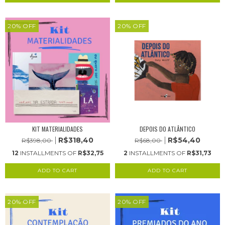
20
%
OFF
20
%
OFF
KIT MATERIALIDADES
DEPOIS DO ATLÂNTICO
R$318,40
R$54,40
R$398,00
R$68,00
12
INSTALLMENTS OF
R$32,75
2
INSTALLMENTS OF
R$31,73
20
%
OFF
20
%
OFF