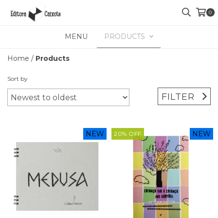
0
MENU
PRODUCTS
Home
/
Products
Sort by
FILTER
NEW
NEW
20
%
OFF