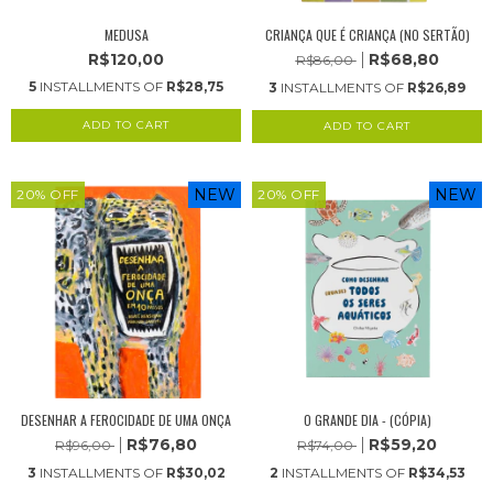
MEDUSA
CRIANÇA QUE É CRIANÇA (NO SERTÃO)
R$120,00
R$68,80
R$86,00
5
INSTALLMENTS OF
R$28,75
3
INSTALLMENTS OF
R$26,89
NEW
NEW
20
%
OFF
20
%
OFF
DESENHAR A FEROCIDADE DE UMA ONÇA
O GRANDE DIA - (CÓPIA)
R$76,80
R$59,20
R$96,00
R$74,00
3
INSTALLMENTS OF
R$30,02
2
INSTALLMENTS OF
R$34,53