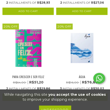
2
INSTALLMENTS OF
R$28,93
2
INSTALLMENTS OF
R$27,06
20
%
OFF
20
%
OFF
PARA CRESCER E SER FELIZ
ÁGUA
R$51,20
R$76,80
R$64,00
R$96,00
2
INSTALLMENTS OF
R$29,86
3
INSTALLMENTS OF
R$30,02
While navigating this site
you accept the use of cookies
to improve your shopping experience.
UNDERSTOOD