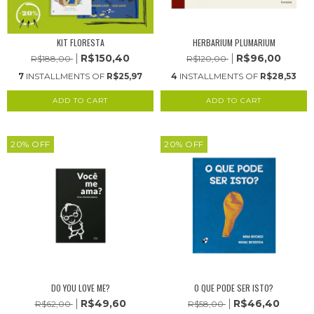
KIT FLORESTA
HERBARIUM PLUMARIUM
R$150,40
R$96,00
R$188,00
R$120,00
7
INSTALLMENTS OF
R$25,97
4
INSTALLMENTS OF
R$28,53
20
%
OFF
20
%
OFF
DO YOU LOVE ME?
O QUE PODE SER ISTO?
R$49,60
R$46,40
R$62,00
R$58,00